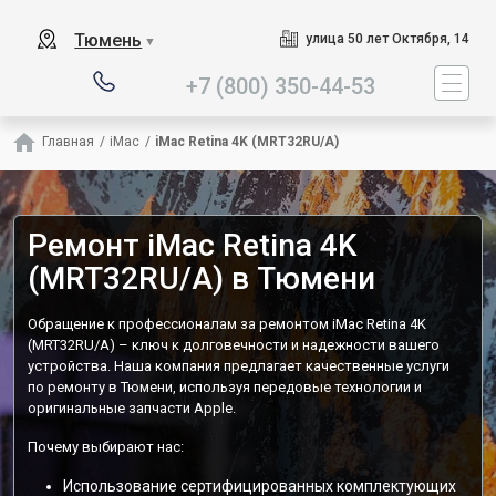
Наш сервисный центр с
Тюмень
улица 50 лет Октября, 14
▼
+7 (800) 350-44-53
Главная
/
iMac
/
iMac Retina 4K (MRT32RU/A)
Ремонт iMac Retina 4K
(MRT32RU/A) в Тюмени
Обращение к профессионалам за ремонтом iMac Retina 4K
(MRT32RU/A) – ключ к долговечности и надежности вашего
устройства. Наша компания предлагает качественные услуги
по ремонту в Тюмени, используя передовые технологии и
оригинальные запчасти Apple.
Почему выбирают нас:
Использование сертифицированных комплектующих