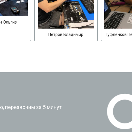
н Эльгиз
Петров Владимир
Туфленков П
?
, перезвоним за 5 минут