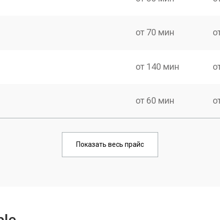
от 70 мин
о
от 140 мин
о
от 60 мин
о
от 100 мин
о
Показать весь прайс
от 70 мин
о
от 100 мин
о
ple