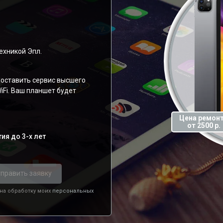
ехникой Эпл.
оставить сервис высшего
iFi. Ваш планшет будет
Цена ремон
от 2500 р.
ия до 3-х лет
править заявку
 на обработку моих
персональных