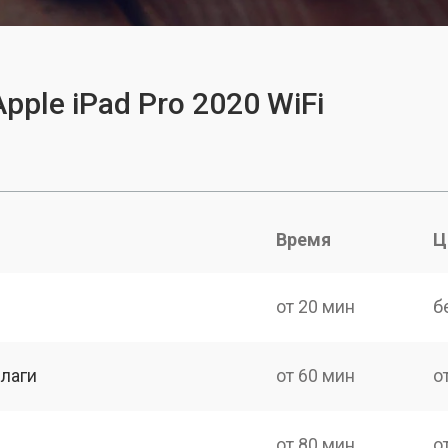
pple iPad Pro 2020 WiFi
Время
Ц
от 20 мин
б
лаги
от 60 мин
о
от 80 мин
о