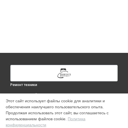
Ремонт техники
ВЫБЕРИ СВОЙ ГОРОД
Этот сайт использует файлы cookie для аналитики и
Ремонт Apple Watch Series 8 41mm в
Москве
обеспечения наилучшего пользовательского опыта.
Ремонт Apple Watch Series 8 41mm в
Краснодаре
Продолжая использовать этот сайт, вы соглашаетесь с
Ремонт Apple Watch Series 8 41mm в
Ростове-на-Дону
использованием файлов cookie.
Политика
конфиденциальности
Ремонт Apple Watch Series 8 41mm в
Нижнем Новгороде