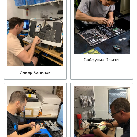
Сайфулин Эльгиз
Инвер Халилов