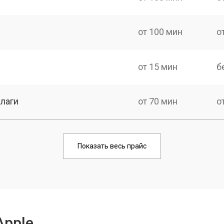
от 100 мин
о
от 15 мин
б
лаги
от 70 мин
о
от 120 мин
о
Показать весь прайс
от 60 мин
о
от 130 мин
о
Apple