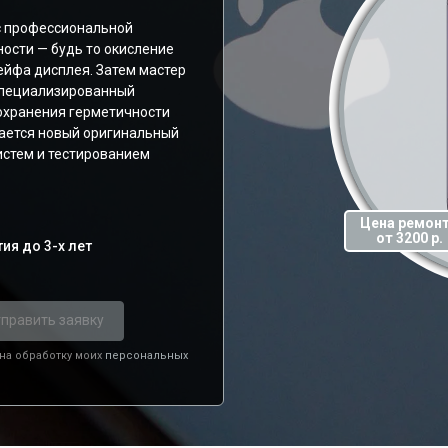
с профессиональной
ости — будь то окисление
ейфа дисплея. Затем мастер
специализированный
охранения герметичности
вается новый оригинальный
истем и тестированием
Цена ремон
от 3200 р.
ия до 3-х лет
править заявку
 на обработку моих
персональных