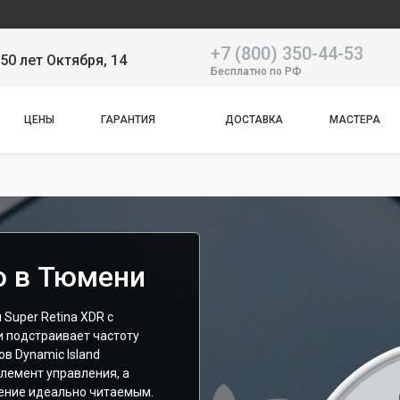
Наш серв
+7 (800) 350-44-53
50 лет Октября, 14
Бесплатно по РФ
ЦЕНЫ
ГАРАНТИЯ
ДОСТАВКА
МАСТЕРА
o в Тюмени
Super Retina XDR с
и подстраивает частоту
в Dynamic Island
лемент управления, а
жение идеально читаемым.