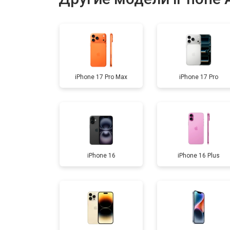
Замена разъема зарядки
Замена микрофона
iPhone 17 Pro Max
iPhone 17 Pro
Замена камеры
Замена материнской платы
iPhone 16
iPhone 16 Plus
Ремонт FaceID