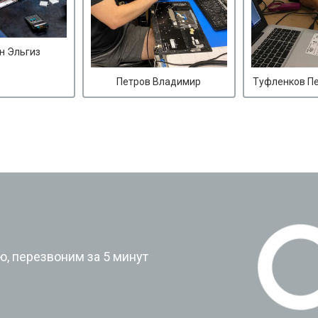
н Эльгиз
Петров Владимир
Туфленков П
?
, перезвоним за 5 минут